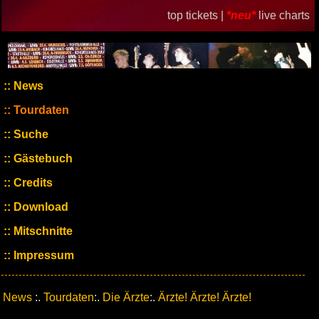
top tickets |
*neu*
live charts
News
Tourdaten
Suche
Gästebuch
Credits
Download
Mitschnitte
Impressum
News
:.
Tourdaten
:.
Die Ärzte
:.
Ärzte! Ärzte! Ärzte!