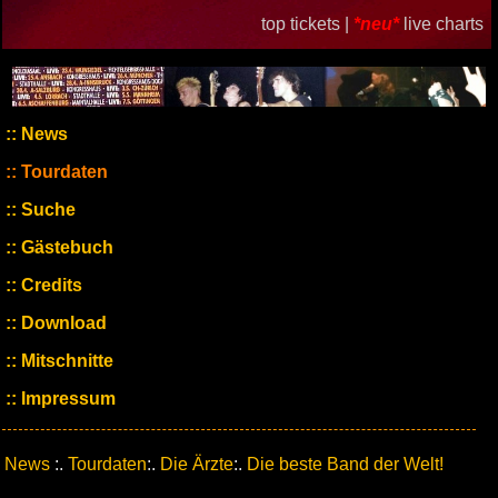
top tickets |
*neu*
live charts
News
Tourdaten
Suche
Gästebuch
Credits
Download
Mitschnitte
Impressum
News
:.
Tourdaten
:.
Die Ärzte
:.
Die beste Band der Welt!