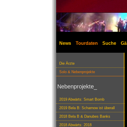
News
Tourdaten
Suche
Gä
Die Ärzte
Solo & Nebenprojekte
Nebenprojekte_
2019 Abwärts: Smart Bomb
2019 Bela B: Scharnow ist überall
2018 Bela B & Danubes Banks
2018 Abwärts: 2018