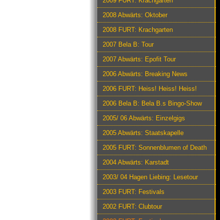
2009 FURT: Krachgarten
2008 Abwärts: Oktober
2008 FURT: Krachgarten
2007 Bela B: Tour
2007 Abwärts: Epofit Tour
2006 Abwärts: Breaking News
2006 FURT: Heiss! Heiss! Heiss!
2006 Bela B: Bela B.s Bingo-Show
2005/ 06 Abwärts: Einzelgigs
2005 Abwärts: Staatskapelle
2005 FURT: Sonnenblumen of Death
2004 Abwärts: Karstadt
2003/ 04 Hagen Liebing: Lesetour
2003 FURT: Festivals
2002 FURT: Clubtour