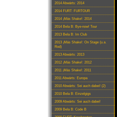
2014 Abwärts: 2014
2014 FURT: FURTOUR
2014 ¡Más Shake!: 2014
2014 Bela B: Bye-now! Tour
2013 Bela B: Im Club
2013 ¡Más Shake!: On Stage (u.a.
Rod)
2013 Abwärts: 2013
2012 ¡Más Shake!: 2012
2011 ¡Más Shake!: 2011
2011 Abwärts: Europa
2010 Abwärts: Sei auch dabei! (2)
2010 Bela B: Einzelgigs
2009 Abwärts: Sei auch dabei!
2009 Bela B: Code B