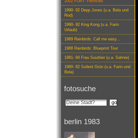
2002 FURT: Festivals
1990- 92 Depp Jones (u.a. Bela und
Rod)
1990- 92 King Kong (u.a. Farin
Urlaub)
1989 Rainbirds: Call me easy...
1988 Rainbirds: Blueprint Tour
1981- 84 Frau Suurbier (u.a. Sahnie)
1980- 82 Soilent Grün (u.a. Farin und
Bela)
fotosuche
berlin 1983