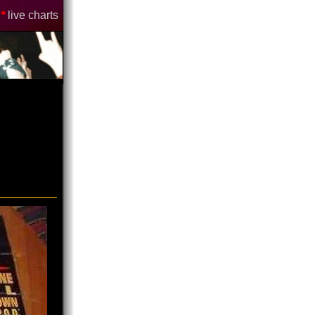
*
live charts