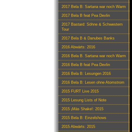
2017 Bela B: Sartana war noch Warm
2017 Bela B feat Pea Devlin
2017 Bastard: Söhne & Schwestern
Tour
2017 Bela B & Danubes Banks
2016 Abwärts: 2016
2016 Bela B. Sartana war noch Warm
2016 Bela B feat Pea Devlin
2016 Bela B: Lesungen 2016
2016 Bela B: Lesen ohne Atomstrom
2015 FURT Live 2015
2015 Lesung Lists of Note
2015 ¡Más Shake!: 2015
2015 Bela B: Einzelshows
2015 Abwärts: 2015