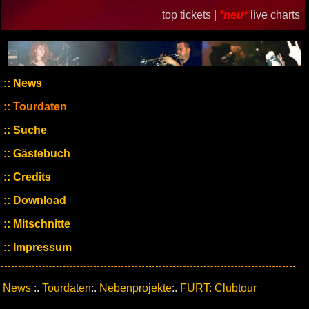
top tickets |
*neu*
live charts
News
Tourdaten
Suche
Gästebuch
Credits
Download
Mitschnitte
Impressum
News
:.
Tourdaten
:.
Nebenprojekte
:.
FURT: Clubtour