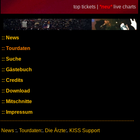
top tickets |
*neu*
live charts
News
Tourdaten
Suche
Gästebuch
Credits
Download
Mitschnitte
Impressum
News
:.
Tourdaten
:.
Die Ärzte
:.
KISS Support