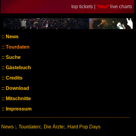
top tickets |
*neu*
live charts
News
Tourdaten
Suche
Gästebuch
Credits
Download
Mitschnitte
Impressum
News
:.
Tourdaten
:.
Die Ärzte
:.
Hard Pop Days