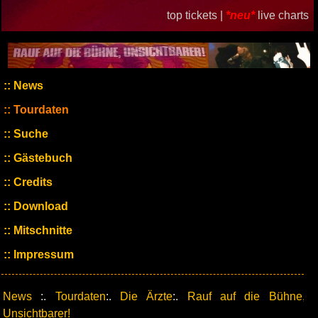
top tickets |
*neu*
live charts
News
Tourdaten
Suche
Gästebuch
Credits
Download
Mitschnitte
Impressum
News
:.
Tourdaten
:.
Die Ärzte
:.
Rauf auf die Bühne,
Unsichtbarer!