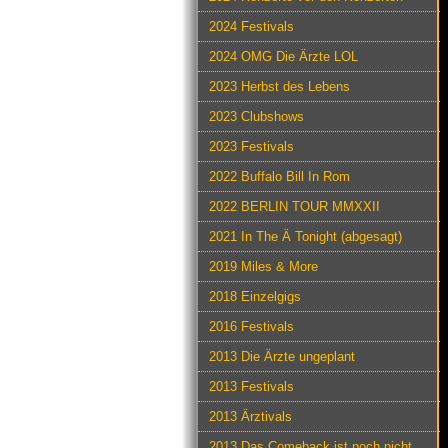
2024 Festivals
2024 OMG Die Ärzte LOL
2023 Herbst des Lebens
2023 Clubshows
2023 Festivals
2022 Buffalo Bill In Rom
2022 BERLIN TOUR MMXXII
2021 In The Ä Tonight (abgesagt)
2019 Miles & More
2018 Einzelgigs
2016 Festivals
2013 Die Ärzte ungeplant
2013 Festivals
2013 Ärztivals
2013 Das Comeback ist noch nicht