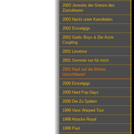
2003 Jenseits der Grenze des
Zumutbaren
2003 Nackt unter Kannibalen
2002 Einzelgigs
2002 Garlic Boys & Die Ärzte
Coupling
2001 Lesetour
2001 Sommer nur für mich
2001 Rauf auf die Bühne,
Unsichtbarer!
2000 Einzelgigs
2000 Hard Pop Days
2000 Die Zu Späten
1999 Vans Warped Tour
1998 Attacke Royal
1998 Paul