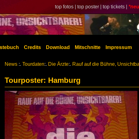
top fotos |
top poster |
top tickets |
*neu
stebuch
Credits
Download
Mitschnitte
Impressum
News
:.
Tourdaten
:.
Die Ärzte
:.
Rauf auf die Bühne, Unsichtba
Tourposter: Hamburg