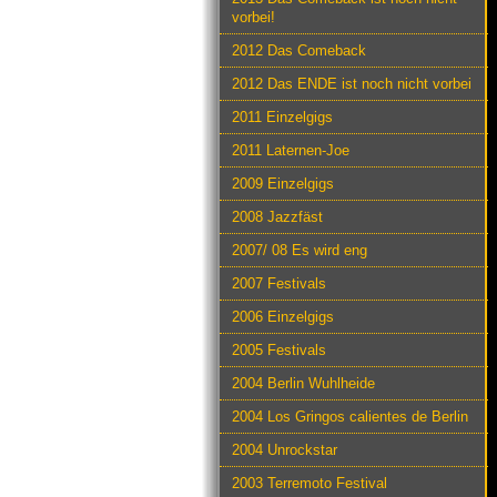
vorbei!
2012 Das Comeback
2012 Das ENDE ist noch nicht vorbei
2011 Einzelgigs
2011 Laternen-Joe
2009 Einzelgigs
2008 Jazzfäst
2007/ 08 Es wird eng
2007 Festivals
2006 Einzelgigs
2005 Festivals
2004 Berlin Wuhlheide
2004 Los Gringos calientes de Berlin
2004 Unrockstar
2003 Terremoto Festival