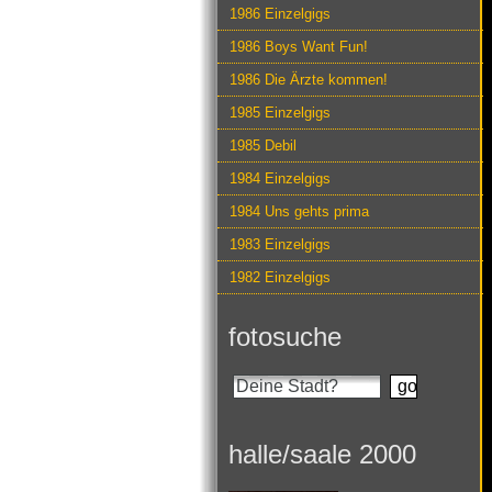
1986 Einzelgigs
1986 Boys Want Fun!
1986 Die Ärzte kommen!
1985 Einzelgigs
1985 Debil
1984 Einzelgigs
1984 Uns gehts prima
1983 Einzelgigs
1982 Einzelgigs
fotosuche
halle/saale 2000