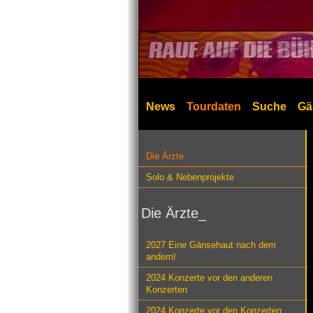
News
Tourdaten
Suche
Gä
Die Ärzte
Solo & Nebenprojekte
Die Ärzte_
2027 Eine Gänsehaut nach dem
andern!
2024 Konzerte vor den anderen
Konzerten
2024 Konzerte vor den Konzerten