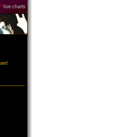
*
live charts
rer!