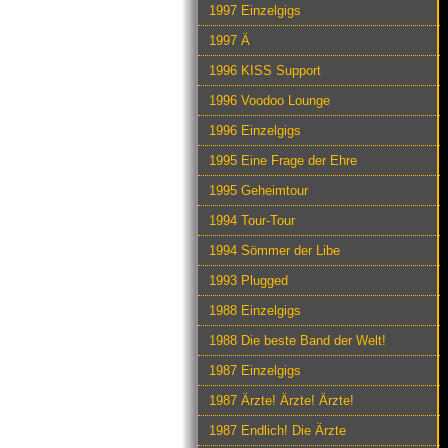
1997 Einzelgigs
1997 Ä
1996 KISS Support
1996 Voodoo Lounge
1996 Einzelgigs
1995 Eine Frage der Ehre
1995 Geheimtour
1994 Tour-Tour
1994 Sömmer der Libe
1993 Plugged
1988 Einzelgigs
1988 Die beste Band der Welt!
1987 Einzelgigs
1987 Ärzte! Ärzte! Ärzte!
1987 Endlich! Die Ärzte