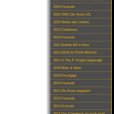
2024 Festivals
2024 OMG Die Ärzte LOL
2023 Herbst des Lebens
2023 Clubshows
2023 Festivals
2022 Buffalo Bill In Rom
2022 BERLIN TOUR MMXXII
2021 In The Ä Tonight (abgesagt)
2019 Miles & More
2018 Einzelgigs
2016 Festivals
2013 Die Ärzte ungeplant
2013 Festivals
2013 Ärztivals
2013 Das Comeback ist noch nicht