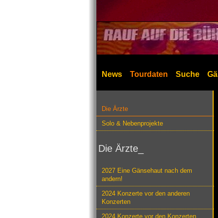
News
Tourdaten
Suche
Gä
Die Ärzte
Solo & Nebenprojekte
Die Ärzte_
2027 Eine Gänsehaut nach dem
andern!
2024 Konzerte vor den anderen
Konzerten
2024 Konzerte vor den Konzerten