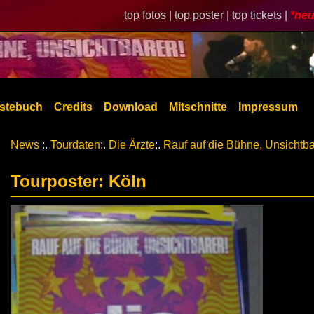
top fotos |
top poster |
top tickets |
*neu
stebuch
Credits
Download
Mitschnitte
Impressum
News
:.
Tourdaten
:.
Die Ärzte
:.
Rauf auf die Bühne, Unsichtba
Tourposter: Köln