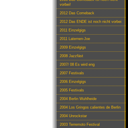
vorbei!
2012 Das Comeback
2012 Das ENDE ist noch nicht vorbei
2011 Einzelgigs
2011 Laternen-Joe
2009 Einzelgigs
2008 Jazzfäst
2007/ 08 Es wird eng
2007 Festivals
2006 Einzelgigs
2005 Festivals
2004 Berlin Wuhlheide
2004 Los Gringos calientes de Berlin
2004 Unrockstar
2003 Terremoto Festival