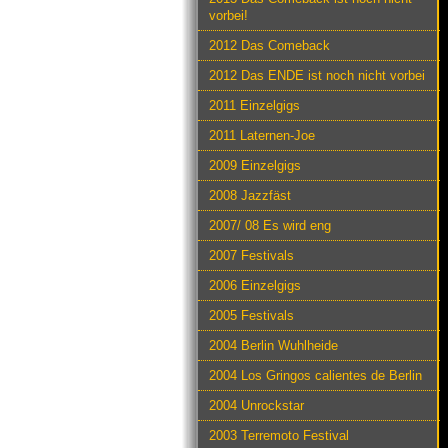
vorbei!
2012 Das Comeback
2012 Das ENDE ist noch nicht vorbei
2011 Einzelgigs
2011 Laternen-Joe
2009 Einzelgigs
2008 Jazzfäst
2007/ 08 Es wird eng
2007 Festivals
2006 Einzelgigs
2005 Festivals
2004 Berlin Wuhlheide
2004 Los Gringos calientes de Berlin
2004 Unrockstar
2003 Terremoto Festival