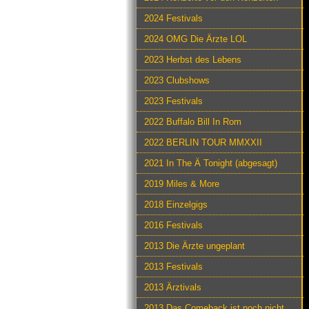
2024 Festivals
2024 OMG Die Ärzte LOL
2023 Herbst des Lebens
2023 Clubshows
2023 Festivals
2022 Buffalo Bill In Rom
2022 BERLIN TOUR MMXXII
2021 In The Ä Tonight (abgesagt)
2019 Miles & More
2018 Einzelgigs
2016 Festivals
2013 Die Ärzte ungeplant
2013 Festivals
2013 Ärztivals
2013 Das Comeback ist noch nicht