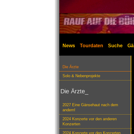
News
Tourdaten
Suche
Gä
Die Ärzte
Solo & Nebenprojekte
Die Ärzte_
2027 Eine Gänsehaut nach dem
andern!
2024 Konzerte vor den anderen
Konzerten
2024 Konzerte vor den Konzerten