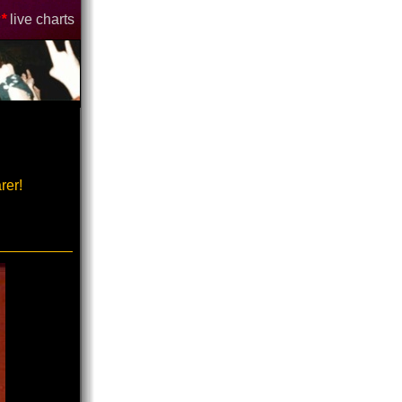
*
live charts
rer!