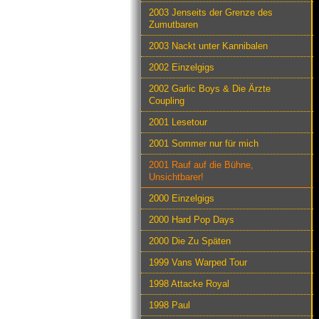
2003 Jenseits der Grenze des
Zumutbaren
2003 Nackt unter Kannibalen
2002 Einzelgigs
2002 Garlic Boys & Die Ärzte
Coupling
2001 Lesetour
2001 Sommer nur für mich
2001 Rauf auf die Bühne,
Unsichtbarer!
2000 Einzelgigs
2000 Hard Pop Days
2000 Die Zu Späten
1999 Vans Warped Tour
1998 Attacke Royal
1998 Paul