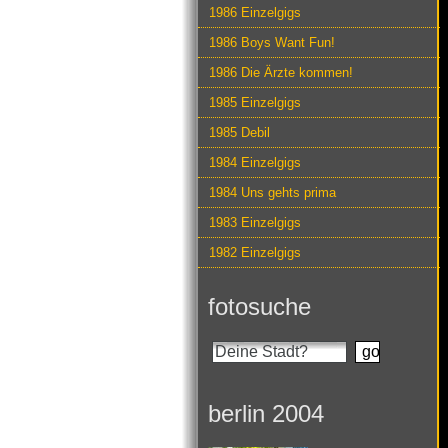
1986 Einzelgigs
1986 Boys Want Fun!
1986 Die Ärzte kommen!
1985 Einzelgigs
1985 Debil
1984 Einzelgigs
1984 Uns gehts prima
1983 Einzelgigs
1982 Einzelgigs
fotosuche
berlin 2004