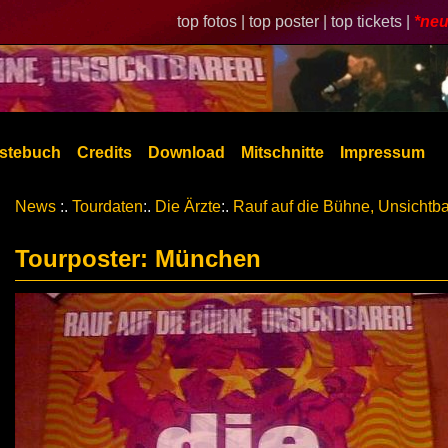
top fotos |
top poster |
top tickets |
*neu
stebuch
Credits
Download
Mitschnitte
Impressum
News
:.
Tourdaten
:.
Die Ärzte
:.
Rauf auf die Bühne, Unsichtba
Tourposter: München