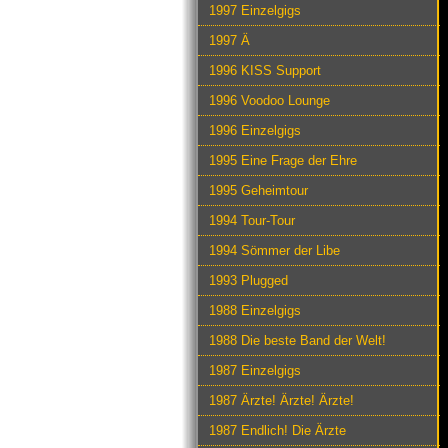
1997 Einzelgigs
1997 Ä
1996 KISS Support
1996 Voodoo Lounge
1996 Einzelgigs
1995 Eine Frage der Ehre
1995 Geheimtour
1994 Tour-Tour
1994 Sömmer der Libe
1993 Plugged
1988 Einzelgigs
1988 Die beste Band der Welt!
1987 Einzelgigs
1987 Ärzte! Ärzte! Ärzte!
1987 Endlich! Die Ärzte