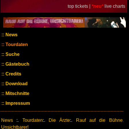
top tickets |
*neu*
live charts
News
Tourdaten
Suche
Gästebuch
Credits
Download
Mitschnitte
Impressum
News
:.
Tourdaten
:.
Die Ärzte
:.
Rauf auf die Bühne,
Unsichtbarer!