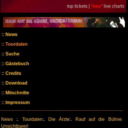
top tickets |
*neu*
live charts
News
Tourdaten
Suche
Gästebuch
Credits
Download
Mitschnitte
Impressum
News
:.
Tourdaten
:.
Die Ärzte
:.
Rauf auf die Bühne,
Unsichtbarer!