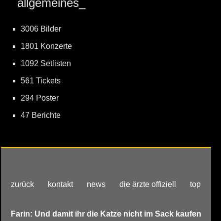
allgemeines_
3006 Bilder
1801 Konzerte
1092 Setlisten
561 Tickets
294 Poster
47 Berichte
zurück
kontakt
news
die ärzte offiziell
top
Farin: Und damit ihr die Katze nicht im Sack kaufen