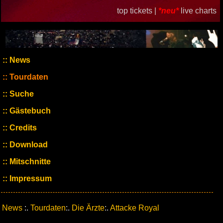
top tickets |
*neu*
live charts
News
Tourdaten
Suche
Gästebuch
Credits
Download
Mitschnitte
Impressum
News
:.
Tourdaten
:.
Die Ärzte
:.
Attacke Royal