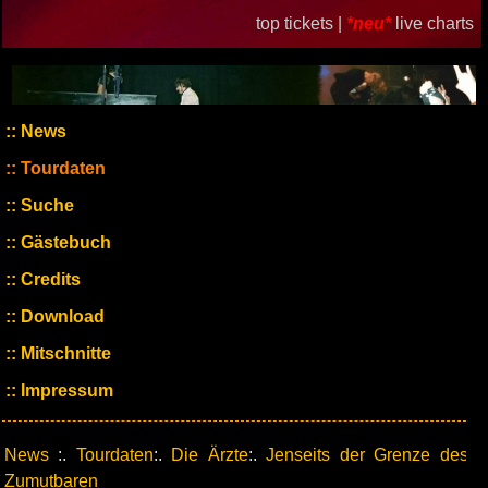
top tickets |
*neu*
live charts
News
Tourdaten
Suche
Gästebuch
Credits
Download
Mitschnitte
Impressum
News
:.
Tourdaten
:.
Die Ärzte
:.
Jenseits der Grenze des
Zumutbaren