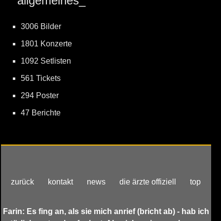
allgemeines_
3006 Bilder
1801 Konzerte
1092 Setlisten
561 Tickets
294 Poster
47 Berichte
zurück
kontakt
news
die ärzte offiziell
top
Farin: Es fing an, als sie mich anrief (bricht ab) - hab ich