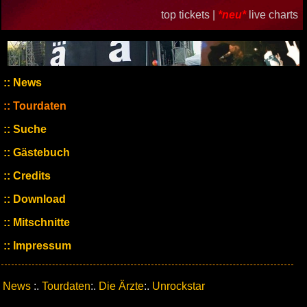
top tickets |
*neu*
live charts
News
Tourdaten
Suche
Gästebuch
Credits
Download
Mitschnitte
Impressum
News
:.
Tourdaten
:.
Die Ärzte
:.
Unrockstar