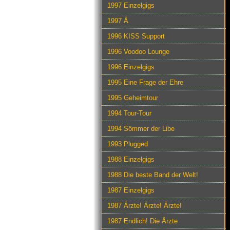
1997 Einzelgigs
1997 Ä
1996 KISS Support
1996 Voodoo Lounge
1996 Einzelgigs
1995 Eine Frage der Ehre
1995 Geheimtour
1994 Tour-Tour
1994 Sömmer der Libe
1993 Plugged
1988 Einzelgigs
1988 Die beste Band der Welt!
1987 Einzelgigs
1987 Ärzte! Ärzte! Ärzte!
1987 Endlich! Die Ärzte