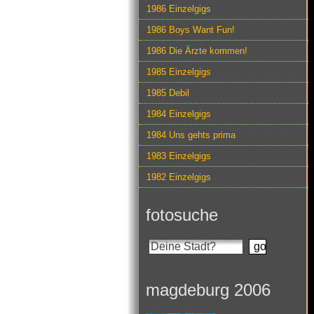
1986 Einzelgigs
1986 Boys Want Fun!
1986 Die Ärzte kommen!
1985 Einzelgigs
1985 Debil
1984 Einzelgigs
1984 Uns gehts prima
1983 Einzelgigs
1982 Einzelgigs
fotosuche
magdeburg 2006