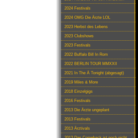
2024 Festivals
2024 OMG Die Ärzte LOL
2023 Herbst des Lebens
2023 Clubshows
2023 Festivals
2022 Buffalo Bill In Rom
2022 BERLIN TOUR MMXXII
2021 In The Ä Tonight (abgesagt)
2019 Miles & More
2018 Einzelgigs
2016 Festivals
2013 Die Ärzte ungeplant
2013 Festivals
2013 Ärztivals
2013 Das Comeback ist noch nicht