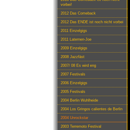
vorbei!
2012 Das Comeback
2012 Das ENDE ist noch nicht vorbei
2011 Einzelgigs
2011 Laternen-Joe
2009 Einzelgigs
2008 Jazzfäst
2007/ 08 Es wird eng
2007 Festivals
2006 Einzelgigs
2005 Festivals
2004 Berlin Wuhlheide
2004 Los Gringos calientes de Berlin
2004 Unrockstar
2003 Terremoto Festival