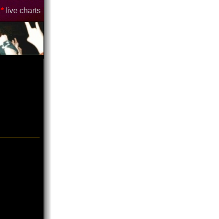
*
live charts