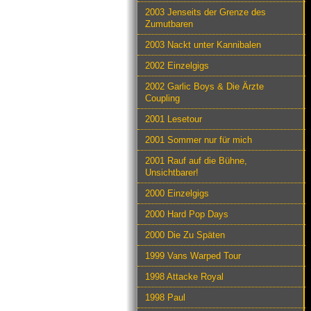
2003 Jenseits der Grenze des
Zumutbaren
2003 Nackt unter Kannibalen
2002 Einzelgigs
2002 Garlic Boys & Die Ärzte
Coupling
2001 Lesetour
2001 Sommer nur für mich
2001 Rauf auf die Bühne,
Unsichtbarer!
2000 Einzelgigs
2000 Hard Pop Days
2000 Die Zu Späten
1999 Vans Warped Tour
1998 Attacke Royal
1998 Paul