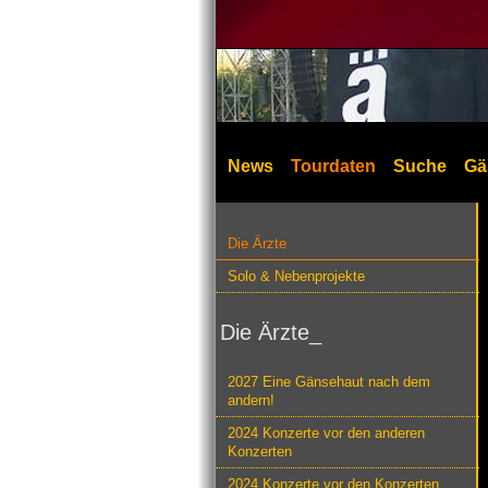
News
Tourdaten
Suche
Gä
Die Ärzte
Solo & Nebenprojekte
Die Ärzte_
2027 Eine Gänsehaut nach dem
andern!
2024 Konzerte vor den anderen
Konzerten
2024 Konzerte vor den Konzerten