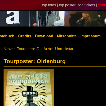
top fotos |
top poster |
top tickets |
*neu
stebuch
Credits
Download
Mitschnitte
Impressum
News
:.
Tourdaten
:.
Die Ärzte
:.
Unrockstar
Tourposter: Oldenburg