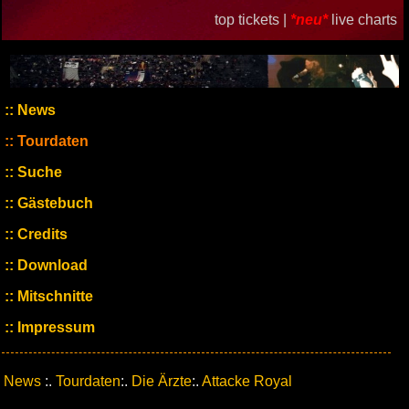
top tickets |
*neu*
live charts
News
Tourdaten
Suche
Gästebuch
Credits
Download
Mitschnitte
Impressum
News
:.
Tourdaten
:.
Die Ärzte
:.
Attacke Royal