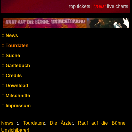
top tickets |
*neu*
live charts
News
Tourdaten
Suche
Gästebuch
Credits
Download
Mitschnitte
Impressum
News
:.
Tourdaten
:.
Die Ärzte
:.
Rauf auf die Bühne,
Unsichtbarer!