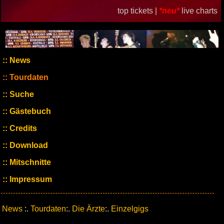
top tickets |
*neu*
live charts
News
Tourdaten
Suche
Gästebuch
Credits
Download
Mitschnitte
Impressum
News
:.
Tourdaten
:.
Die Ärzte
:.
Einzelgigs