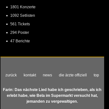
1801 Konzerte
1092 Setlisten
561 Tickets
294 Poster
47 Berichte
zurück
kontakt
news
die ärzte offiziell
top
Farin: Das nächste Lied habe ich geschrieben, als ich
erlebt habe, wie Bela im Supermarkt versucht hat,
jemanden zu vergewaltigen.