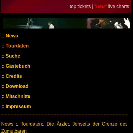
top tickets |
*neu*
live charts
News
Tourdaten
Suche
Gästebuch
Credits
Download
Mitschnitte
Impressum
News
:.
Tourdaten
:.
Die Ärzte
:.
Jenseits der Grenze des
Zumutbaren