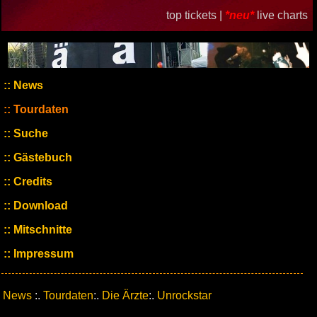
top tickets |
*neu*
live charts
News
Tourdaten
Suche
Gästebuch
Credits
Download
Mitschnitte
Impressum
News
:.
Tourdaten
:.
Die Ärzte
:.
Unrockstar