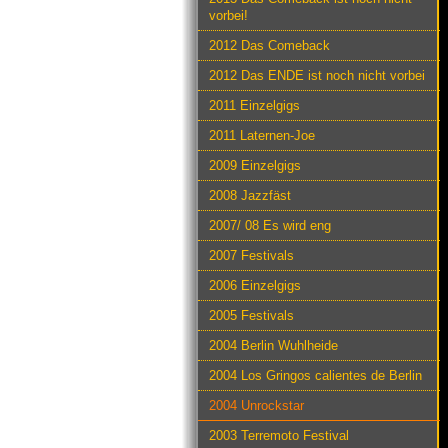
vorbei!
2012 Das Comeback
2012 Das ENDE ist noch nicht vorbei
2011 Einzelgigs
2011 Laternen-Joe
2009 Einzelgigs
2008 Jazzfäst
2007/ 08 Es wird eng
2007 Festivals
2006 Einzelgigs
2005 Festivals
2004 Berlin Wuhlheide
2004 Los Gringos calientes de Berlin
2004 Unrockstar
2003 Terremoto Festival