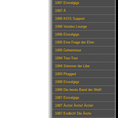
1997 Einzelgigs
1997 Ä
1996 KISS Support
1996 Voodoo Lounge
1996 Einzelgigs
1995 Eine Frage der Ehre
1995 Geheimtour
1994 Tour-Tour
1994 Sömmer der Libe
1993 Plugged
1988 Einzelgigs
1988 Die beste Band der Welt!
1987 Einzelgigs
1987 Ärzte! Ärzte! Ärzte!
1987 Endlich! Die Ärzte