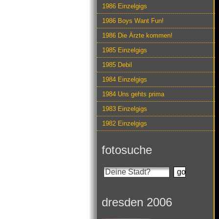
1986 Einzelgigs
1986 Boys Want Fun!
1986 Die Ärzte kommen!
1985 Einzelgigs
1985 Debil
1984 Einzelgigs
1984 Uns gehts prima
1983 Einzelgigs
1982 Einzelgigs
fotosuche
dresden 2006