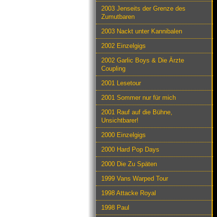
2003 Jenseits der Grenze des
Zumutbaren
2003 Nackt unter Kannibalen
2002 Einzelgigs
2002 Garlic Boys & Die Ärzte
Coupling
2001 Lesetour
2001 Sommer nur für mich
2001 Rauf auf die Bühne,
Unsichtbarer!
2000 Einzelgigs
2000 Hard Pop Days
2000 Die Zu Späten
1999 Vans Warped Tour
1998 Attacke Royal
1998 Paul