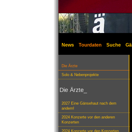
News
Tourdaten
Suche
Gä
Die Ärzte
Solo & Nebenprojekte
Die Ärzte_
2027 Eine Gänsehaut nach dem
andern!
2024 Konzerte vor den anderen
Konzerten
2024 Konzerte vor den Konzerten