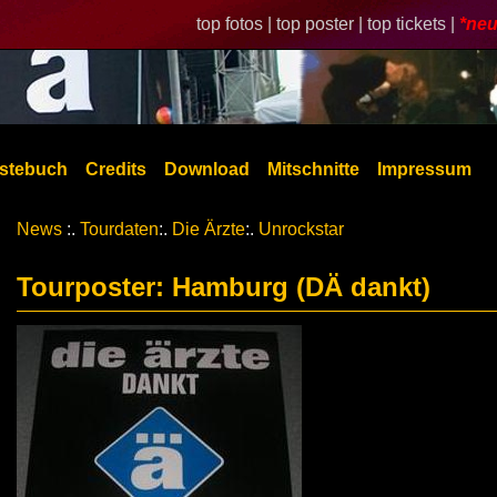
top fotos |
top poster |
top tickets |
*neu
stebuch
Credits
Download
Mitschnitte
Impressum
News
:.
Tourdaten
:.
Die Ärzte
:.
Unrockstar
Tourposter: Hamburg (DÄ dankt)