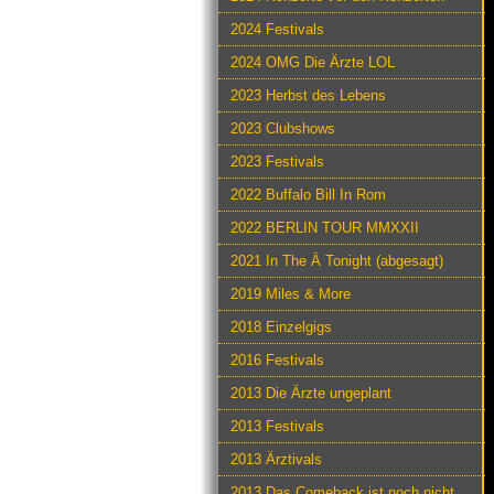
2024 Festivals
2024 OMG Die Ärzte LOL
2023 Herbst des Lebens
2023 Clubshows
2023 Festivals
2022 Buffalo Bill In Rom
2022 BERLIN TOUR MMXXII
2021 In The Ä Tonight (abgesagt)
2019 Miles & More
2018 Einzelgigs
2016 Festivals
2013 Die Ärzte ungeplant
2013 Festivals
2013 Ärztivals
2013 Das Comeback ist noch nicht