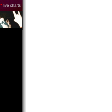
*
live charts