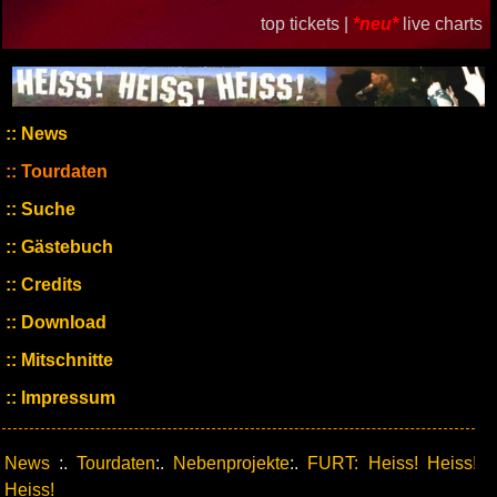
top tickets |
*neu*
live charts
News
Tourdaten
Suche
Gästebuch
Credits
Download
Mitschnitte
Impressum
News
:.
Tourdaten
:.
Nebenprojekte
:.
FURT: Heiss! Heiss!
Heiss!