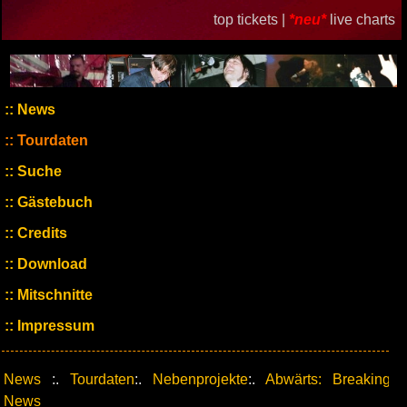
top tickets |
*neu*
live charts
News
Tourdaten
Suche
Gästebuch
Credits
Download
Mitschnitte
Impressum
News
:.
Tourdaten
:.
Nebenprojekte
:.
Abwärts: Breaking
News