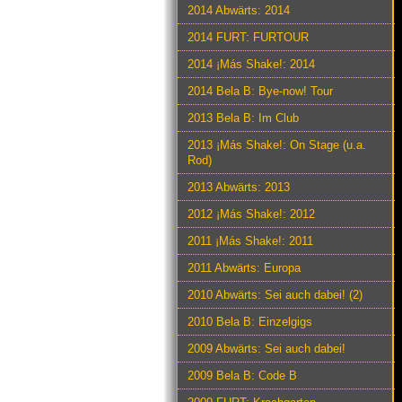
2014 Abwärts: 2014
2014 FURT: FURTOUR
2014 ¡Más Shake!: 2014
2014 Bela B: Bye-now! Tour
2013 Bela B: Im Club
2013 ¡Más Shake!: On Stage (u.a.
Rod)
2013 Abwärts: 2013
2012 ¡Más Shake!: 2012
2011 ¡Más Shake!: 2011
2011 Abwärts: Europa
2010 Abwärts: Sei auch dabei! (2)
2010 Bela B: Einzelgigs
2009 Abwärts: Sei auch dabei!
2009 Bela B: Code B