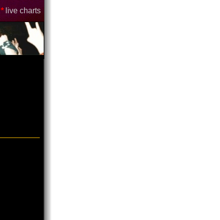
*
live charts