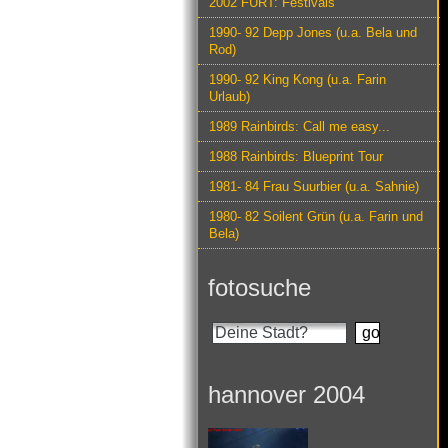
2002 FURT: Festivals
1990- 92 Depp Jones (u.a. Bela und
Rod)
1990- 92 King Kong (u.a. Farin
Urlaub)
1989 Rainbirds: Call me easy...
1988 Rainbirds: Blueprint Tour
1981- 84 Frau Suurbier (u.a. Sahnie)
1980- 82 Soilent Grün (u.a. Farin und
Bela)
fotosuche
hannover 2004