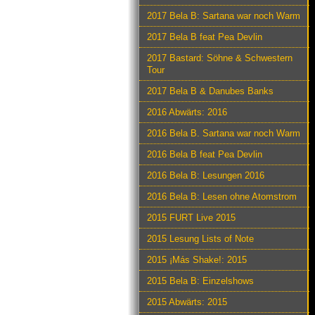
2017 Bela B: Sartana war noch Warm
2017 Bela B feat Pea Devlin
2017 Bastard: Söhne & Schwestern
Tour
2017 Bela B & Danubes Banks
2016 Abwärts: 2016
2016 Bela B. Sartana war noch Warm
2016 Bela B feat Pea Devlin
2016 Bela B: Lesungen 2016
2016 Bela B: Lesen ohne Atomstrom
2015 FURT Live 2015
2015 Lesung Lists of Note
2015 ¡Más Shake!: 2015
2015 Bela B: Einzelshows
2015 Abwärts: 2015