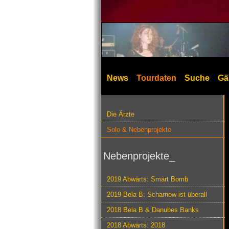
News
Tourdaten
Suche
Gä
Die Ärzte
Solo & Nebenprojekte
Nebenprojekte_
2019 Abwärts: Smart Bomb
2019 Bela B: Scharnow ist überall
2018 Bela B & Danubes Banks
2018 Abwärts: 2018