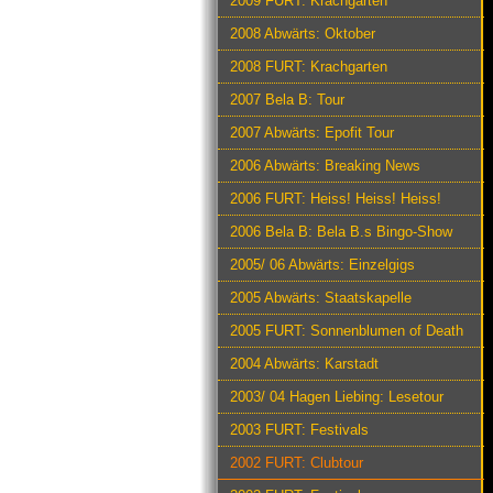
2009 FURT: Krachgarten
2008 Abwärts: Oktober
2008 FURT: Krachgarten
2007 Bela B: Tour
2007 Abwärts: Epofit Tour
2006 Abwärts: Breaking News
2006 FURT: Heiss! Heiss! Heiss!
2006 Bela B: Bela B.s Bingo-Show
2005/ 06 Abwärts: Einzelgigs
2005 Abwärts: Staatskapelle
2005 FURT: Sonnenblumen of Death
2004 Abwärts: Karstadt
2003/ 04 Hagen Liebing: Lesetour
2003 FURT: Festivals
2002 FURT: Clubtour