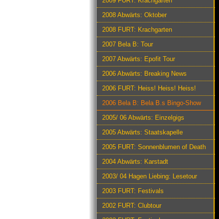
2009 FURT: Krachgarten
2008 Abwärts: Oktober
2008 FURT: Krachgarten
2007 Bela B: Tour
2007 Abwärts: Epofit Tour
2006 Abwärts: Breaking News
2006 FURT: Heiss! Heiss! Heiss!
2006 Bela B: Bela B.s Bingo-Show
2005/ 06 Abwärts: Einzelgigs
2005 Abwärts: Staatskapelle
2005 FURT: Sonnenblumen of Death
2004 Abwärts: Karstadt
2003/ 04 Hagen Liebing: Lesetour
2003 FURT: Festivals
2002 FURT: Clubtour