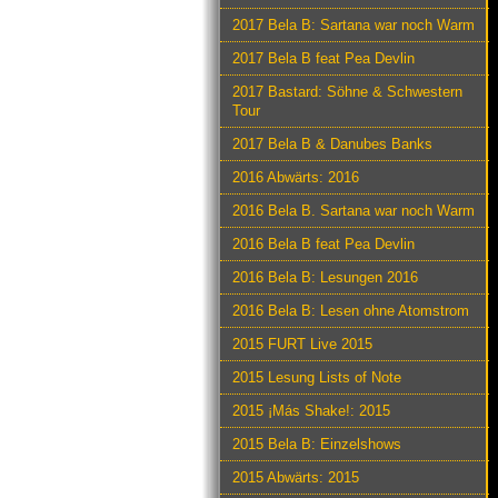
2017 Bela B: Sartana war noch Warm
2017 Bela B feat Pea Devlin
2017 Bastard: Söhne & Schwestern
Tour
2017 Bela B & Danubes Banks
2016 Abwärts: 2016
2016 Bela B. Sartana war noch Warm
2016 Bela B feat Pea Devlin
2016 Bela B: Lesungen 2016
2016 Bela B: Lesen ohne Atomstrom
2015 FURT Live 2015
2015 Lesung Lists of Note
2015 ¡Más Shake!: 2015
2015 Bela B: Einzelshows
2015 Abwärts: 2015