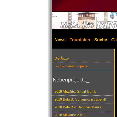
News
Tourdaten
Suche
Gä
Die Ärzte
Solo & Nebenprojekte
Nebenprojekte_
2019 Abwärts: Smart Bomb
2019 Bela B: Scharnow ist überall
2018 Bela B & Danubes Banks
2018 Abwärts: 2018