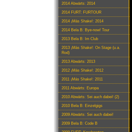
2014 Abwärts: 2014
2014 FURT: FURTOUR
2014 ¡Más Shake!: 2014
2014 Bela B: Bye-now! Tour
2013 Bela B: Im Club
2013 ¡Más Shake!: On Stage (u.a.
Rod)
2013 Abwärts: 2013
2012 ¡Más Shake!: 2012
2011 ¡Más Shake!: 2011
2011 Abwärts: Europa
2010 Abwärts: Sei auch dabei! (2)
2010 Bela B: Einzelgigs
2009 Abwärts: Sei auch dabei!
2009 Bela B: Code B