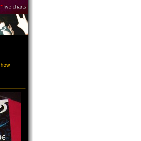
*
live charts
-Show