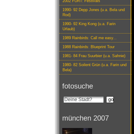
2002 FURT: Festivals
1990- 92 Depp Jones (u.a. Bela und
Rod)
1990- 92 King Kong (u.a. Farin
Urlaub)
1989 Rainbirds: Call me easy...
1988 Rainbirds: Blueprint Tour
1981- 84 Frau Suurbier (u.a. Sahnie)
1980- 82 Soilent Grün (u.a. Farin und
Bela)
fotosuche
münchen 2007