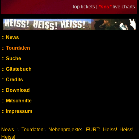
top tickets |
*neu*
live charts
News
Tourdaten
Suche
Gästebuch
Credits
Download
Mitschnitte
Impressum
News
:.
Tourdaten
:.
Nebenprojekte
:.
FURT: Heiss! Heiss!
Heiss!