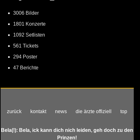
3006 Bilder
1801 Konzerte
1092 Setlisten
561 Tickets
294 Poster
47 Berichte
zurück
kontakt
news
die ärzte offiziell
top
Bela(!): Bela, ick kann dich nich leiden, geh doch zu den
Prinzen!