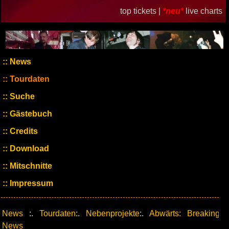
top tickets |
*neu*
live charts
News
Tourdaten
Suche
Gästebuch
Credits
Download
Mitschnitte
Impressum
News
:.
Tourdaten
:.
Nebenprojekte
:.
Abwärts: Breaking
News