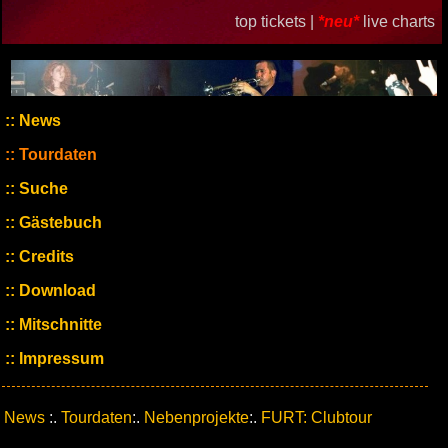
top tickets |
*neu*
live charts
News
Tourdaten
Suche
Gästebuch
Credits
Download
Mitschnitte
Impressum
News
:.
Tourdaten
:.
Nebenprojekte
:.
FURT: Clubtour