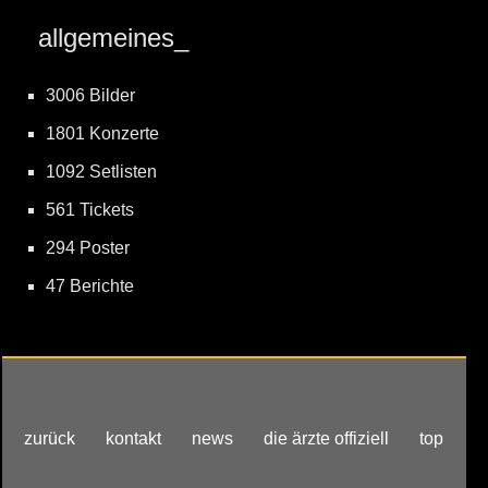
allgemeines_
3006 Bilder
1801 Konzerte
1092 Setlisten
561 Tickets
294 Poster
47 Berichte
zurück
kontakt
news
die ärzte offiziell
top