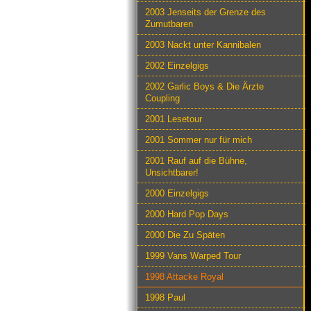
2003 Jenseits der Grenze des
Zumutbaren
2003 Nackt unter Kannibalen
2002 Einzelgigs
2002 Garlic Boys & Die Ärzte
Coupling
2001 Lesetour
2001 Sommer nur für mich
2001 Rauf auf die Bühne,
Unsichtbarer!
2000 Einzelgigs
2000 Hard Pop Days
2000 Die Zu Späten
1999 Vans Warped Tour
1998 Attacke Royal
1998 Paul