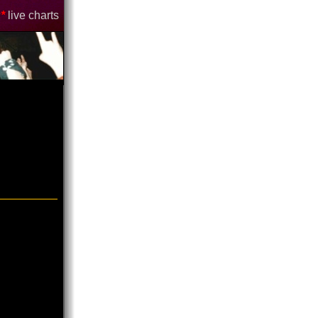
*
live charts