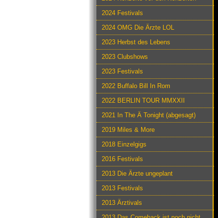
2024 Festivals
2024 OMG Die Ärzte LOL
2023 Herbst des Lebens
2023 Clubshows
2023 Festivals
2022 Buffalo Bill In Rom
2022 BERLIN TOUR MMXXII
2021 In The Ä Tonight (abgesagt)
2019 Miles & More
2018 Einzelgigs
2016 Festivals
2013 Die Ärzte ungeplant
2013 Festivals
2013 Ärztivals
2013 Das Comeback ist noch nicht