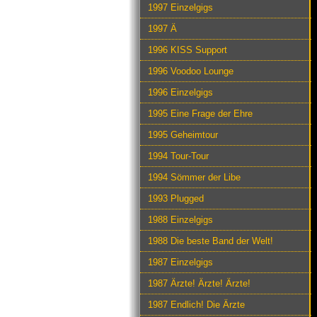
1997 Einzelgigs
1997 Ä
1996 KISS Support
1996 Voodoo Lounge
1996 Einzelgigs
1995 Eine Frage der Ehre
1995 Geheimtour
1994 Tour-Tour
1994 Sömmer der Libe
1993 Plugged
1988 Einzelgigs
1988 Die beste Band der Welt!
1987 Einzelgigs
1987 Ärzte! Ärzte! Ärzte!
1987 Endlich! Die Ärzte