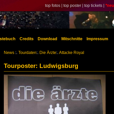
top fotos |
top poster |
top tickets |
*neu
stebuch
Credits
Download
Mitschnitte
Impressum
News
:.
Tourdaten
:.
Die Ärzte
:.
Attacke Royal
Tourposter: Ludwigsburg