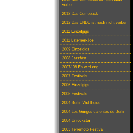
vorbei!
2012 Das Comeback
2012 Das ENDE ist noch nicht vorbei
2011 Einzelgigs
2011 Laternen-Joe
2009 Einzelgigs
2008 Jazzfäst
2007/ 08 Es wird eng
2007 Festivals
2006 Einzelgigs
2005 Festivals
2004 Berlin Wuhlheide
2004 Los Gringos calientes de Berlin
2004 Unrockstar
2003 Terremoto Festival