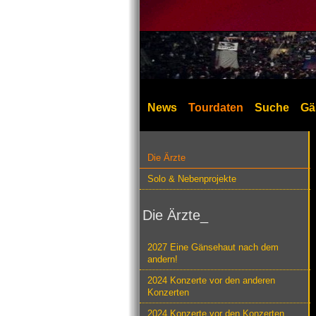
News
Tourdaten
Suche
Gä
Die Ärzte
Solo & Nebenprojekte
Die Ärzte_
2027 Eine Gänsehaut nach dem
andern!
2024 Konzerte vor den anderen
Konzerten
2024 Konzerte vor den Konzerten