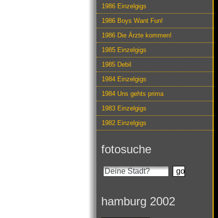
1986 Einzelgigs
1986 Boys Want Fun!
1986 Die Ärzte kommen!
1985 Einzelgigs
1985 Debil
1984 Einzelgigs
1984 Uns gehts prima
1983 Einzelgigs
1982 Einzelgigs
fotosuche
hamburg 2002