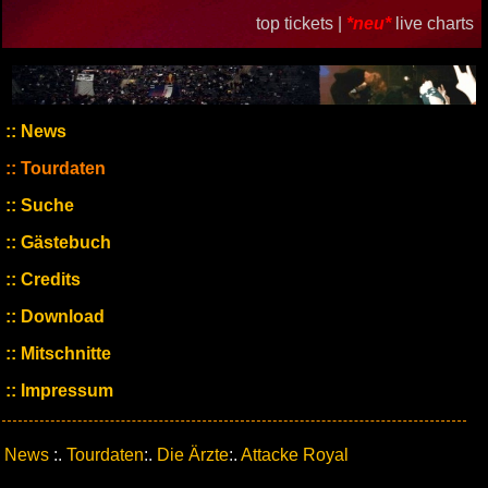
top tickets |
*neu*
live charts
News
Tourdaten
Suche
Gästebuch
Credits
Download
Mitschnitte
Impressum
News
:.
Tourdaten
:.
Die Ärzte
:.
Attacke Royal