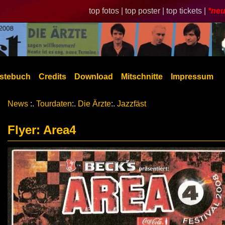
top fotos |
top poster |
top tickets |
*neu
stebuch
Credits
Download
Mitschnitte
Impressum
News
:.
Tourdaten
:.
Die Ärzte
:.
Jazzfäst
Flyer: Area4