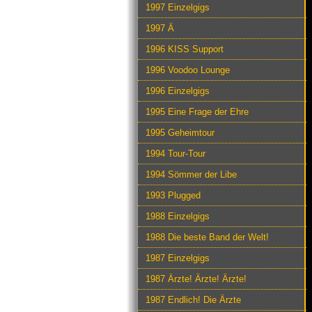
1997 Einzelgigs
1997 Ä
1996 KISS Support
1996 Voodoo Lounge
1996 Einzelgigs
1995 Eine Frage der Ehre
1995 Geheimtour
1994 Tour-Tour
1994 Sömmer der Libe
1993 Plugged
1988 Einzelgigs
1988 Die beste Band der Welt!
1987 Einzelgigs
1987 Ärzte! Ärzte! Ärzte!
1987 Endlich! Die Ärzte