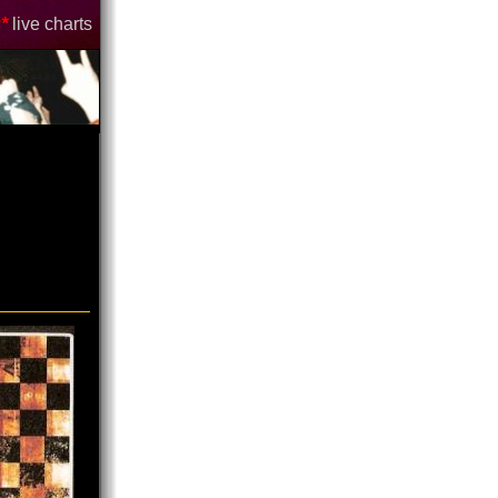
*
live charts