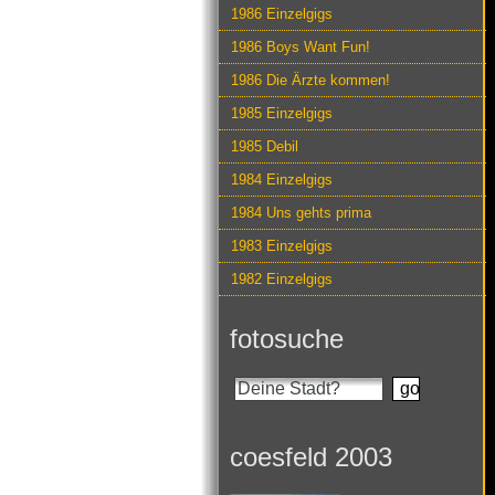
1986 Einzelgigs
1986 Boys Want Fun!
1986 Die Ärzte kommen!
1985 Einzelgigs
1985 Debil
1984 Einzelgigs
1984 Uns gehts prima
1983 Einzelgigs
1982 Einzelgigs
fotosuche
coesfeld 2003