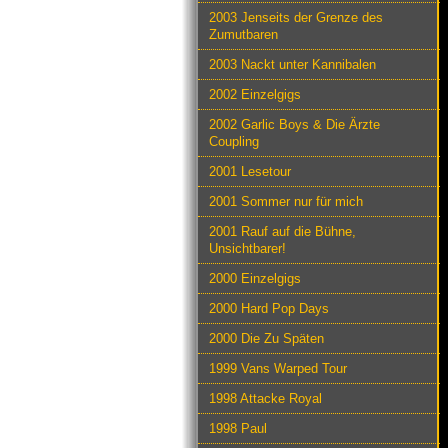
2003 Jenseits der Grenze des
Zumutbaren
2003 Nackt unter Kannibalen
2002 Einzelgigs
2002 Garlic Boys & Die Ärzte
Coupling
2001 Lesetour
2001 Sommer nur für mich
2001 Rauf auf die Bühne,
Unsichtbarer!
2000 Einzelgigs
2000 Hard Pop Days
2000 Die Zu Späten
1999 Vans Warped Tour
1998 Attacke Royal
1998 Paul