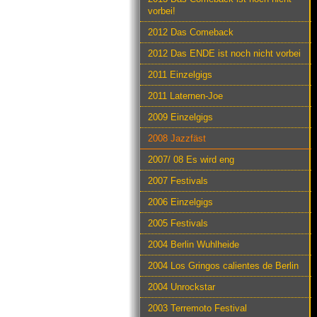
vorbei!
2012 Das Comeback
2012 Das ENDE ist noch nicht vorbei
2011 Einzelgigs
2011 Laternen-Joe
2009 Einzelgigs
2008 Jazzfäst
2007/ 08 Es wird eng
2007 Festivals
2006 Einzelgigs
2005 Festivals
2004 Berlin Wuhlheide
2004 Los Gringos calientes de Berlin
2004 Unrockstar
2003 Terremoto Festival