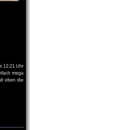
m 12:21 Uhr
einfach mega
alt eben die