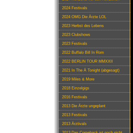
2024 Festivals
2024 OMG Die Ärzte LOL
2023 Herbst des Lebens
2023 Clubshows
2023 Festivals
2022 Buffalo Bill In Rom
2022 BERLIN TOUR MMXXII
2021 In The Ä Tonight (abgesagt)
2019 Miles & More
2018 Einzelgigs
2016 Festivals
2013 Die Ärzte ungeplant
2013 Festivals
2013 Ärztivals
2013 Das Comeback ist noch nicht