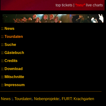
top tickets |
*neu*
live charts
News
Tourdaten
Suche
Gästebuch
Credits
Download
Mitschnitte
Impressum
News
:.
Tourdaten
:.
Nebenprojekte
:.
FURT: Krachgarten