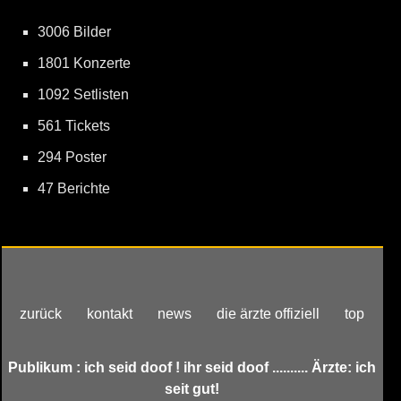
3006 Bilder
1801 Konzerte
1092 Setlisten
561 Tickets
294 Poster
47 Berichte
zurück
kontakt
news
die ärzte offiziell
top
Publikum : ich seid doof ! ihr seid doof .......... Ärzte: ich
seit gut!