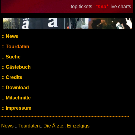
top tickets |
*neu*
live charts
News
Tourdaten
Suche
Gästebuch
Credits
Download
Mitschnitte
Impressum
News
:.
Tourdaten
:.
Die Ärzte
:.
Einzelgigs