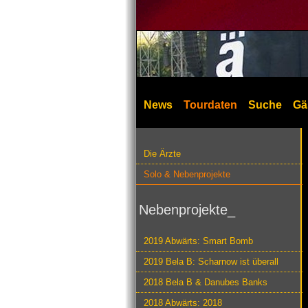
News
Tourdaten
Suche
Gä
Die Ärzte
Solo & Nebenprojekte
Nebenprojekte_
2019 Abwärts: Smart Bomb
2019 Bela B: Scharnow ist überall
2018 Bela B & Danubes Banks
2018 Abwärts: 2018