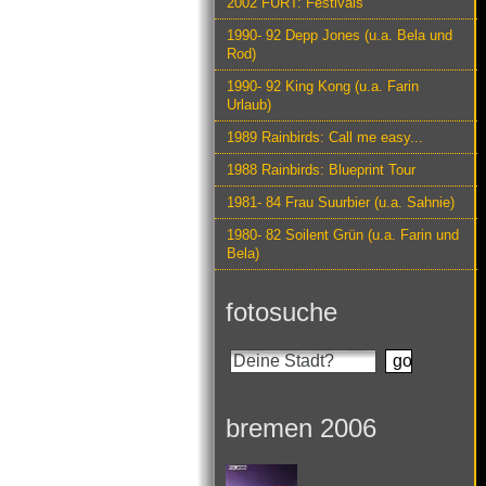
2002 FURT: Festivals
1990- 92 Depp Jones (u.a. Bela und
Rod)
1990- 92 King Kong (u.a. Farin
Urlaub)
1989 Rainbirds: Call me easy...
1988 Rainbirds: Blueprint Tour
1981- 84 Frau Suurbier (u.a. Sahnie)
1980- 82 Soilent Grün (u.a. Farin und
Bela)
fotosuche
bremen 2006