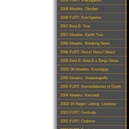
2009 FURT: Krachgarten
2008 Abwärts: Oktober
2008 FURT: Krachgarten
2007 Bela B: Tour
2007 Abwärts: Epofit Tour
2006 Abwärts: Breaking News
2006 FURT: Heiss! Heiss! Heiss!
2006 Bela B: Bela B.s Bingo-Show
2005/ 06 Abwärts: Einzelgigs
2005 Abwärts: Staatskapelle
2005 FURT: Sonnenblumen of Death
2004 Abwärts: Karstadt
2003/ 04 Hagen Liebing: Lesetour
2003 FURT: Festivals
2002 FURT: Clubtour