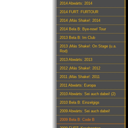
2014 Abwärts: 2014
2014 FURT: FURTOUR
2014 ¡Más Shake!: 2014
2014 Bela B: Bye-now! Tour
2013 Bela B: Im Club
2013 ¡Más Shake!: On Stage (u.a.
Rod)
2013 Abwärts: 2013
2012 ¡Más Shake!: 2012
2011 ¡Más Shake!: 2011
2011 Abwärts: Europa
2010 Abwärts: Sei auch dabei! (2)
2010 Bela B: Einzelgigs
2009 Abwärts: Sei auch dabei!
2009 Bela B: Code B