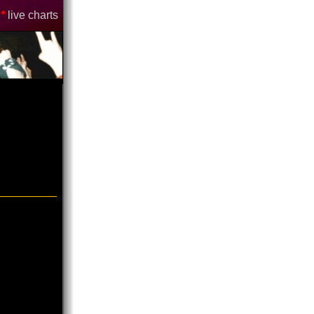
*
live charts