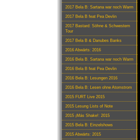
2017 Bela B: Sartana war noch Warm
2017 Bela B feat Pea Devlin
2017 Bastard: Söhne & Schwestern
Tour
2017 Bela B & Danubes Banks
2016 Abwärts: 2016
2016 Bela B. Sartana war noch Warm
2016 Bela B feat Pea Devlin
2016 Bela B: Lesungen 2016
2016 Bela B: Lesen ohne Atomstrom
2015 FURT Live 2015
2015 Lesung Lists of Note
2015 ¡Más Shake!: 2015
2015 Bela B: Einzelshows
2015 Abwärts: 2015