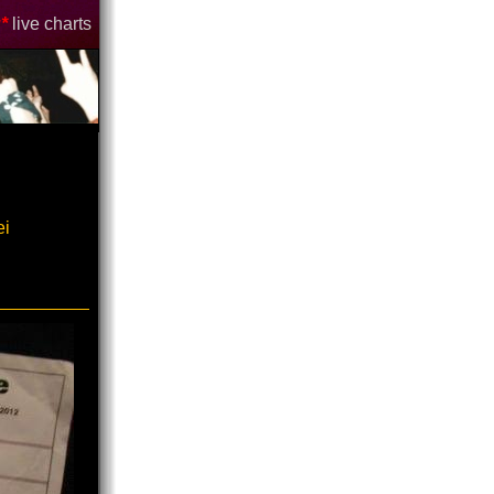
*
live charts
ei