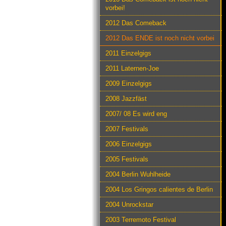
vorbei!
2012 Das Comeback
2012 Das ENDE ist noch nicht vorbei
2011 Einzelgigs
2011 Laternen-Joe
2009 Einzelgigs
2008 Jazzfäst
2007/ 08 Es wird eng
2007 Festivals
2006 Einzelgigs
2005 Festivals
2004 Berlin Wuhlheide
2004 Los Gringos calientes de Berlin
2004 Unrockstar
2003 Terremoto Festival