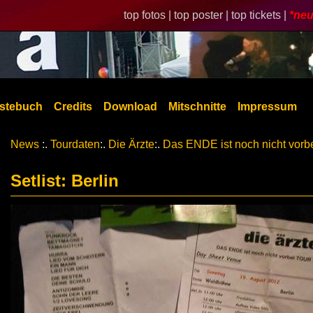
top fotos |
top poster |
top tickets |
*neu
stebuch
Credits
Download
Mitschnitte
Impressum
News
:.
Tourdaten
:.
Die Ärzte
:.
Das ENDE ist noch nicht vorb
Setlist: Berlin