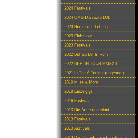
2024 Festivals
2024 OMG Die Ärzte LOL
2023 Herbst des Lebens
2023 Clubshows
2023 Festivals
2022 Buffalo Bill In Rom
2022 BERLIN TOUR MMXXII
2021 In The Ä Tonight (abgesagt)
2019 Miles & More
2018 Einzelgigs
2016 Festivals
2013 Die Ärzte ungeplant
2013 Festivals
2013 Ärztivals
2013 Das Comeback ist noch nicht