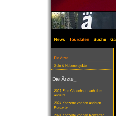
News
Tourdaten
Suche
Gä
Die Ärzte
Solo & Nebenprojekte
Die Ärzte_
2027 Eine Gänsehaut nach dem
andern!
2024 Konzerte vor den anderen
Konzerten
2024 Konzerte vor den Konzerten