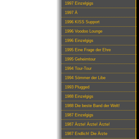
1997 Einzelgigs
1997 Ä
1996 KISS Support
1996 Voodoo Lounge
1996 Einzelgigs
1995 Eine Frage der Ehre
1995 Geheimtour
1994 Tour-Tour
1994 Sömmer der Libe
1993 Plugged
1988 Einzelgigs
1988 Die beste Band der Welt!
1987 Einzelgigs
1987 Ärzte! Ärzte! Ärzte!
1987 Endlich! Die Ärzte