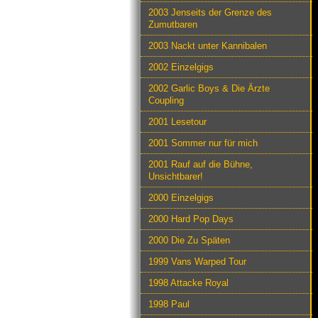
2003 Jenseits der Grenze des
Zumutbaren
2003 Nackt unter Kannibalen
2002 Einzelgigs
2002 Garlic Boys & Die Ärzte
Coupling
2001 Lesetour
2001 Sommer nur für mich
2001 Rauf auf die Bühne,
Unsichtbarer!
2000 Einzelgigs
2000 Hard Pop Days
2000 Die Zu Späten
1999 Vans Warped Tour
1998 Attacke Royal
1998 Paul