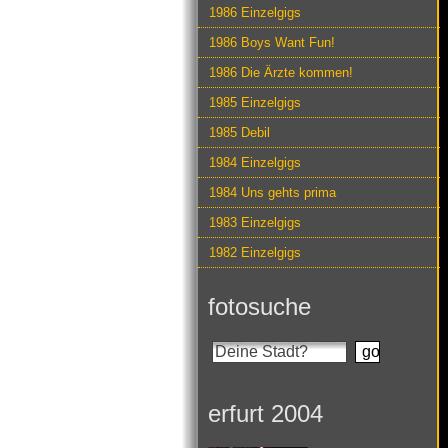
1986 Einzelgigs
1986 Boys Want Fun!
1986 Die Ärzte kommen!
1985 Einzelgigs
1985 Debil
1984 Einzelgigs
1984 Uns gehts prima
1983 Einzelgigs
1982 Einzelgigs
fotosuche
erfurt 2004