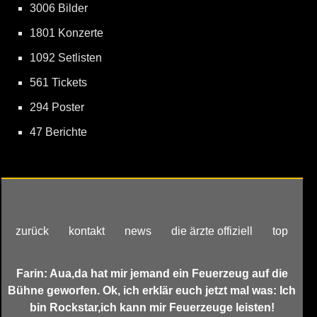
3006 Bilder
1801 Konzerte
1092 Setlisten
561 Tickets
294 Poster
47 Berichte
zurück
kontakt
news
die ärzte offiziell
top
Farin: Aua,da hat mir jemand ein Feuerzeug auf die
Bühne geworfen. Ok, ich erklär euch jetzt mal was: Ich
bin Rockstar,ich kann mir Feuerzeuge leisten!