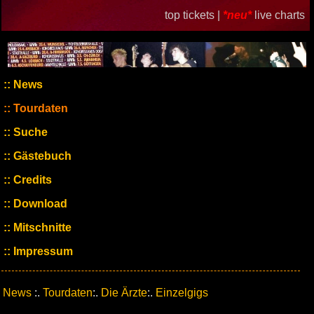
top tickets |
*neu*
live charts
News
Tourdaten
Suche
Gästebuch
Credits
Download
Mitschnitte
Impressum
News
:.
Tourdaten
:.
Die Ärzte
:.
Einzelgigs