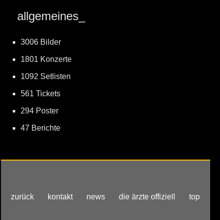
allgemeines_
3006 Bilder
1801 Konzerte
1092 Setlisten
561 Tickets
294 Poster
47 Berichte
zurück
kontakt
news
die ärzte offiziell
top