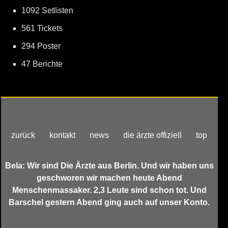
1092 Setlisten
561 Tickets
294 Poster
47 Berichte
zurück
kontakt
news
die ärzte offiziell
top
Bela: Wir sind Die Ärzte aus Berlin. Und wir haben uns
geschworen wir machen heute Abend
Menschenmassaker. 2,3 Leute sind schon tot. Und
Barschel gestern Abend ging auch auf unser Konto.