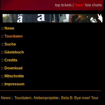
top tickets |
*neu*
live charts
News
Tourdaten
Suche
Gästebuch
Credits
Download
Mitschnitte
Impressum
News
:.
Tourdaten
:.
Nebenprojekte
:.
Bela B: Bye-now! Tour