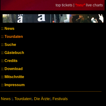
top tickets |
*neu*
live charts
News
Tourdaten
Suche
Gästebuch
Credits
Download
Mitschnitte
Impressum
News
:.
Tourdaten
:.
Die Ärzte
:.
Festivals