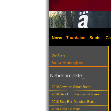
News
Tourdaten
Suche
Gä
Die Ärzte
Solo & Nebenprojekte
Nebenprojekte_
2019 Abwärts: Smart Bomb
2019 Bela B: Scharnow ist überall
2018 Bela B & Danubes Banks
2018 Abwärts: 2018