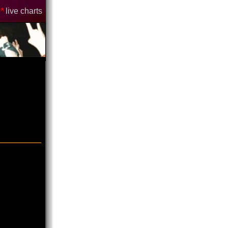
*
live charts