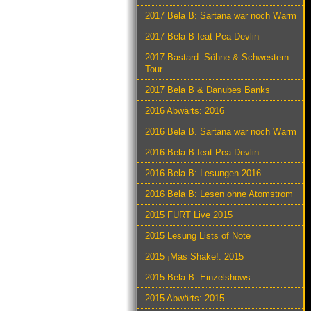
2017 Bela B: Sartana war noch Warm
2017 Bela B feat Pea Devlin
2017 Bastard: Söhne & Schwestern
Tour
2017 Bela B & Danubes Banks
2016 Abwärts: 2016
2016 Bela B. Sartana war noch Warm
2016 Bela B feat Pea Devlin
2016 Bela B: Lesungen 2016
2016 Bela B: Lesen ohne Atomstrom
2015 FURT Live 2015
2015 Lesung Lists of Note
2015 ¡Más Shake!: 2015
2015 Bela B: Einzelshows
2015 Abwärts: 2015