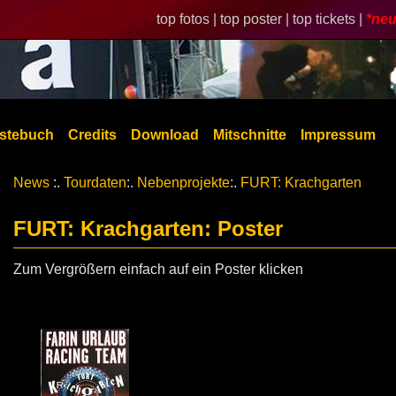
top fotos |
top poster |
top tickets |
*neu
stebuch
Credits
Download
Mitschnitte
Impressum
News
:.
Tourdaten
:.
Nebenprojekte
:.
FURT: Krachgarten
FURT: Krachgarten: Poster
Zum Vergrößern einfach auf ein Poster klicken