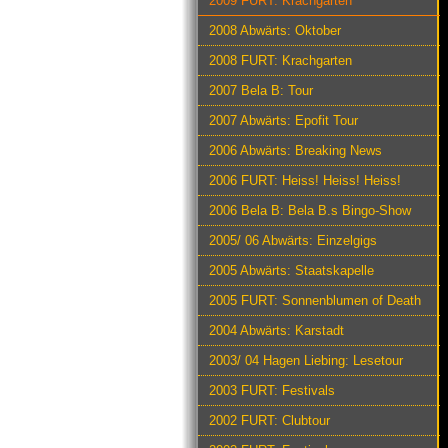
2009 FURT: Krachgarten
2008 Abwärts: Oktober
2008 FURT: Krachgarten
2007 Bela B: Tour
2007 Abwärts: Epofit Tour
2006 Abwärts: Breaking News
2006 FURT: Heiss! Heiss! Heiss!
2006 Bela B: Bela B.s Bingo-Show
2005/ 06 Abwärts: Einzelgigs
2005 Abwärts: Staatskapelle
2005 FURT: Sonnenblumen of Death
2004 Abwärts: Karstadt
2003/ 04 Hagen Liebing: Lesetour
2003 FURT: Festivals
2002 FURT: Clubtour