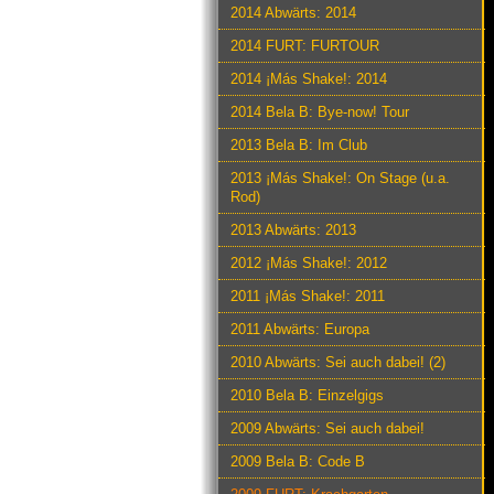
2014 Abwärts: 2014
2014 FURT: FURTOUR
2014 ¡Más Shake!: 2014
2014 Bela B: Bye-now! Tour
2013 Bela B: Im Club
2013 ¡Más Shake!: On Stage (u.a.
Rod)
2013 Abwärts: 2013
2012 ¡Más Shake!: 2012
2011 ¡Más Shake!: 2011
2011 Abwärts: Europa
2010 Abwärts: Sei auch dabei! (2)
2010 Bela B: Einzelgigs
2009 Abwärts: Sei auch dabei!
2009 Bela B: Code B