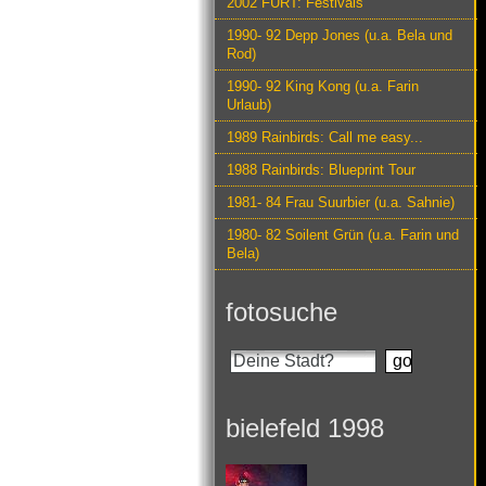
2002 FURT: Festivals
1990- 92 Depp Jones (u.a. Bela und
Rod)
1990- 92 King Kong (u.a. Farin
Urlaub)
1989 Rainbirds: Call me easy...
1988 Rainbirds: Blueprint Tour
1981- 84 Frau Suurbier (u.a. Sahnie)
1980- 82 Soilent Grün (u.a. Farin und
Bela)
fotosuche
bielefeld 1998