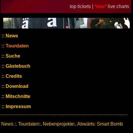
top tickets |
*neu*
live charts
News
Tourdaten
Suche
Gästebuch
Credits
Download
Mitschnitte
Impressum
News
:.
Tourdaten
:.
Nebenprojekte
:.
Abwärts: Smart Bomb