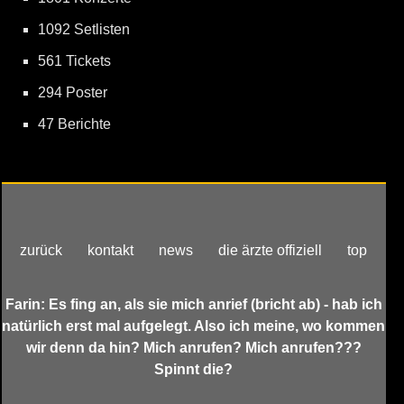
1092 Setlisten
561 Tickets
294 Poster
47 Berichte
zurück
kontakt
news
die ärzte offiziell
top
Farin: Es fing an, als sie mich anrief (bricht ab) - hab ich
natürlich erst mal aufgelegt. Also ich meine, wo kommen
wir denn da hin? Mich anrufen? Mich anrufen???
Spinnt die?