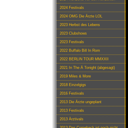
2024 Festivals
2024 OMG Die Ärzte LOL
2023 Herbst des Lebens
2023 Clubshows
2023 Festivals
2022 Buffalo Bill In Rom
2022 BERLIN TOUR MMXXII
2021 In The Ä Tonight (abgesagt)
2019 Miles & More
2018 Einzelgigs
2016 Festivals
2013 Die Ärzte ungeplant
2013 Festivals
2013 Ärztivals
2013 Das Comeback ist noch nicht