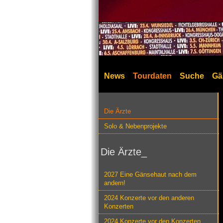
News
Tourdaten
Suche
Gä
Die Ärzte
Solo & Nebenprojekte
Die Ärzte_
2027 Eine Gänsehaut nach dem
andern!
2024 Konzerte vor den anderen
Konzerten
2024 Konzerte vor den Konzerten