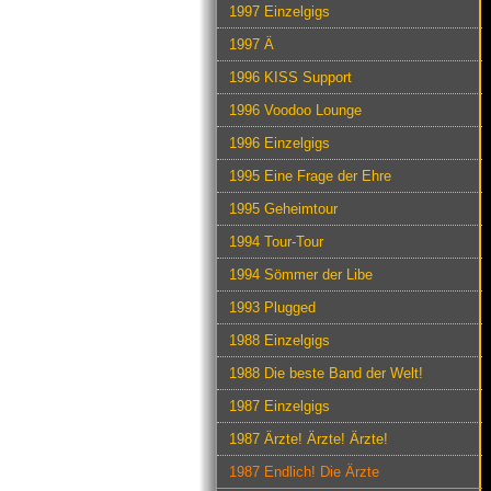
1997 Einzelgigs
1997 Ä
1996 KISS Support
1996 Voodoo Lounge
1996 Einzelgigs
1995 Eine Frage der Ehre
1995 Geheimtour
1994 Tour-Tour
1994 Sömmer der Libe
1993 Plugged
1988 Einzelgigs
1988 Die beste Band der Welt!
1987 Einzelgigs
1987 Ärzte! Ärzte! Ärzte!
1987 Endlich! Die Ärzte