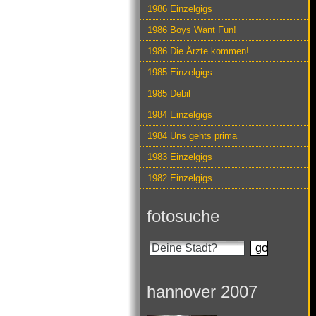
1986 Einzelgigs
1986 Boys Want Fun!
1986 Die Ärzte kommen!
1985 Einzelgigs
1985 Debil
1984 Einzelgigs
1984 Uns gehts prima
1983 Einzelgigs
1982 Einzelgigs
fotosuche
hannover 2007