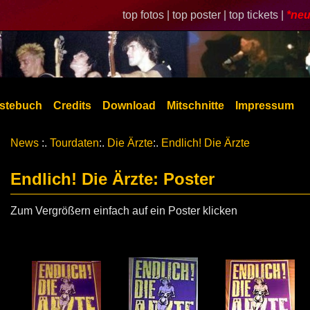
top fotos |
top poster |
top tickets |
*neu
stebuch
Credits
Download
Mitschnitte
Impressum
News
:.
Tourdaten
:.
Die Ärzte
:.
Endlich! Die Ärzte
Endlich! Die Ärzte: Poster
Zum Vergrößern einfach auf ein Poster klicken