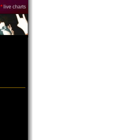
*
live charts