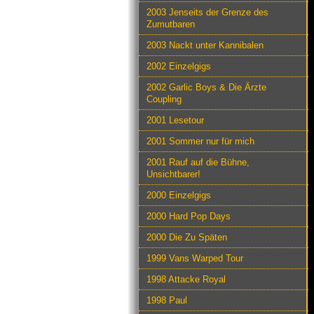
2003 Jenseits der Grenze des
Zumutbaren
2003 Nackt unter Kannibalen
2002 Einzelgigs
2002 Garlic Boys & Die Ärzte
Coupling
2001 Lesetour
2001 Sommer nur für mich
2001 Rauf auf die Bühne,
Unsichtbarer!
2000 Einzelgigs
2000 Hard Pop Days
2000 Die Zu Späten
1999 Vans Warped Tour
1998 Attacke Royal
1998 Paul