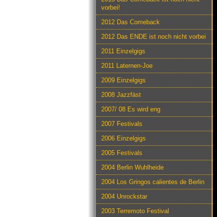
vorbei!
2012 Das Comeback
2012 Das ENDE ist noch nicht vorbei
2011 Einzelgigs
2011 Laternen-Joe
2009 Einzelgigs
2008 Jazzfäst
2007/ 08 Es wird eng
2007 Festivals
2006 Einzelgigs
2005 Festivals
2004 Berlin Wuhlheide
2004 Los Gringos calientes de Berlin
2004 Unrockstar
2003 Terremoto Festival