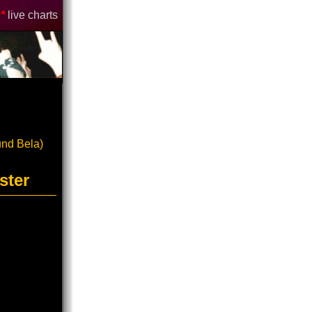
*
live charts
und Bela)
ster