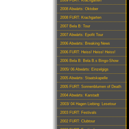
2009 FURT: Krachgarten
2008 Abwärts: Oktober
2008 FURT: Krachgarten
2007 Bela B: Tour
2007 Abwärts: Epofit Tour
2006 Abwärts: Breaking News
2006 FURT: Heiss! Heiss! Heiss!
2006 Bela B: Bela B.s Bingo-Show
2005/ 06 Abwärts: Einzelgigs
2005 Abwärts: Staatskapelle
2005 FURT: Sonnenblumen of Death
2004 Abwärts: Karstadt
2003/ 04 Hagen Liebing: Lesetour
2003 FURT: Festivals
2002 FURT: Clubtour