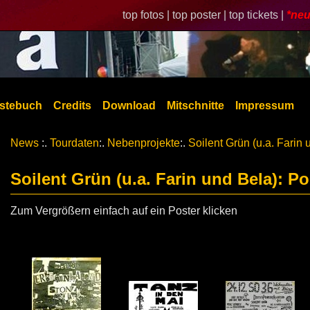
top fotos |
top poster |
top tickets |
*neu
stebuch
Credits
Download
Mitschnitte
Impressum
News
:.
Tourdaten
:.
Nebenprojekte
:.
Soilent Grün (u.a. Farin 
Soilent Grün (u.a. Farin und Bela): Po
Zum Vergrößern einfach auf ein Poster klicken