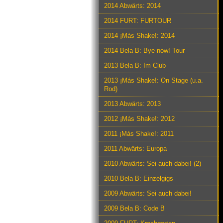
2014 Abwärts: 2014
2014 FURT: FURTOUR
2014 ¡Más Shake!: 2014
2014 Bela B: Bye-now! Tour
2013 Bela B: Im Club
2013 ¡Más Shake!: On Stage (u.a.
Rod)
2013 Abwärts: 2013
2012 ¡Más Shake!: 2012
2011 ¡Más Shake!: 2011
2011 Abwärts: Europa
2010 Abwärts: Sei auch dabei! (2)
2010 Bela B: Einzelgigs
2009 Abwärts: Sei auch dabei!
2009 Bela B: Code B