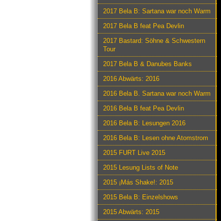
2017 Bela B: Sartana war noch Warm
2017 Bela B feat Pea Devlin
2017 Bastard: Söhne & Schwestern
Tour
2017 Bela B & Danubes Banks
2016 Abwärts: 2016
2016 Bela B. Sartana war noch Warm
2016 Bela B feat Pea Devlin
2016 Bela B: Lesungen 2016
2016 Bela B: Lesen ohne Atomstrom
2015 FURT Live 2015
2015 Lesung Lists of Note
2015 ¡Más Shake!: 2015
2015 Bela B: Einzelshows
2015 Abwärts: 2015