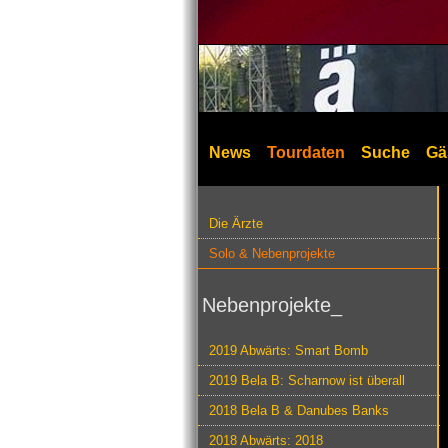
News
Tourdaten
Suche
Gä
Die Ärzte
Solo & Nebenprojekte
Nebenprojekte_
2019 Abwärts: Smart Bomb
2019 Bela B: Scharnow ist überall
2018 Bela B & Danubes Banks
2018 Abwärts: 2018