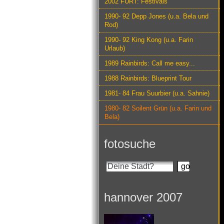
2002 FURT: Festivals
1990- 92 Depp Jones (u.a. Bela und
Rod)
1990- 92 King Kong (u.a. Farin
Urlaub)
1989 Rainbirds: Call me easy...
1988 Rainbirds: Blueprint Tour
1981- 84 Frau Suurbier (u.a. Sahnie)
1980- 82 Soilent Grün (u.a. Farin und
Bela)
fotosuche
hannover 2007