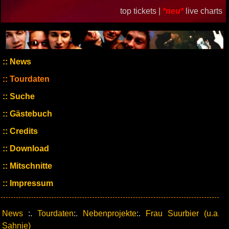
top tickets |
*neu*
live charts
News
Tourdaten
Suche
Gästebuch
Credits
Download
Mitschnitte
Impressum
News
:.
Tourdaten
:.
Nebenprojekte
:.
Frau Suurbier (u.a.
Sahnie)