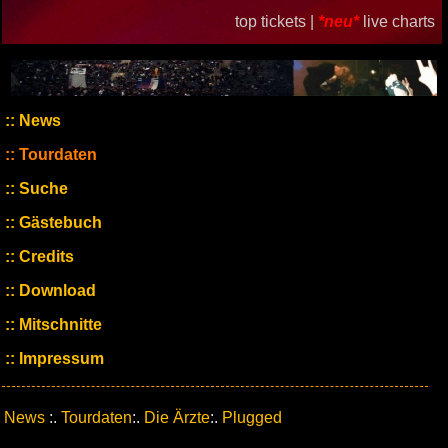
top tickets |
*neu*
live charts
News
Tourdaten
Suche
Gästebuch
Credits
Download
Mitschnitte
Impressum
News
:.
Tourdaten
:.
Die Ärzte
:.
Plugged