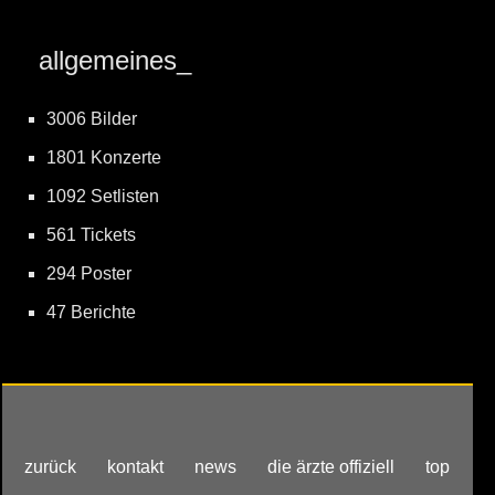
allgemeines_
3006 Bilder
1801 Konzerte
1092 Setlisten
561 Tickets
294 Poster
47 Berichte
zurück
kontakt
news
die ärzte offiziell
top