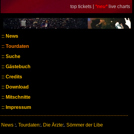
top tickets |
*neu*
live charts
News
Tourdaten
Suche
Gästebuch
Credits
Download
Mitschnitte
Impressum
News
:.
Tourdaten
:.
Die Ärzte
:.
Sömmer der Libe