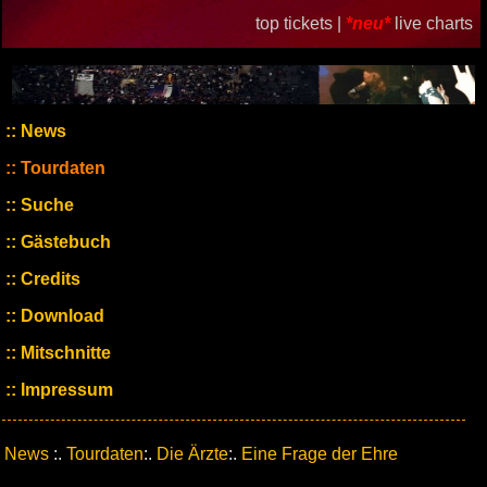
top tickets |
*neu*
live charts
News
Tourdaten
Suche
Gästebuch
Credits
Download
Mitschnitte
Impressum
News
:.
Tourdaten
:.
Die Ärzte
:.
Eine Frage der Ehre