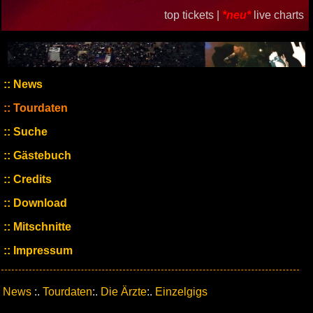
top tickets |
*neu*
live charts
News
Tourdaten
Suche
Gästebuch
Credits
Download
Mitschnitte
Impressum
News
:.
Tourdaten
:.
Die Ärzte
:.
Einzelgigs