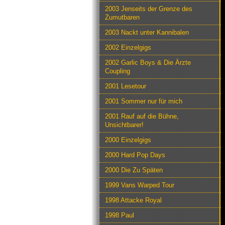
2003 Jenseits der Grenze des
Zumutbaren
2003 Nackt unter Kannibalen
2002 Einzelgigs
2002 Garlic Boys & Die Ärzte
Coupling
2001 Lesetour
2001 Sommer nur für mich
2001 Rauf auf die Bühne,
Unsichtbarer!
2000 Einzelgigs
2000 Hard Pop Days
2000 Die Zu Späten
1999 Vans Warped Tour
1998 Attacke Royal
1998 Paul