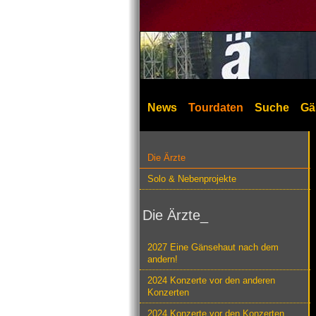
News
Tourdaten
Suche
Gä
Die Ärzte
Solo & Nebenprojekte
Die Ärzte_
2027 Eine Gänsehaut nach dem
andern!
2024 Konzerte vor den anderen
Konzerten
2024 Konzerte vor den Konzerten