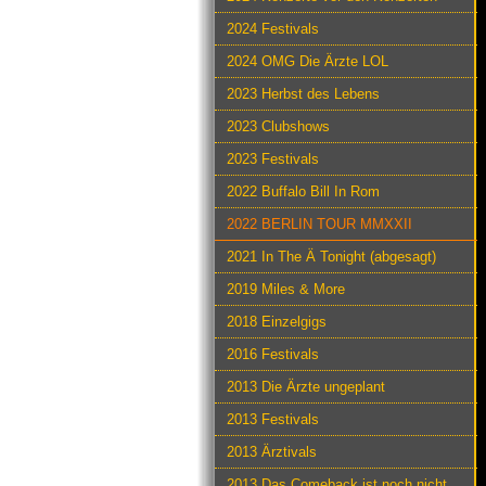
2024 Festivals
2024 OMG Die Ärzte LOL
2023 Herbst des Lebens
2023 Clubshows
2023 Festivals
2022 Buffalo Bill In Rom
2022 BERLIN TOUR MMXXII
2021 In The Ä Tonight (abgesagt)
2019 Miles & More
2018 Einzelgigs
2016 Festivals
2013 Die Ärzte ungeplant
2013 Festivals
2013 Ärztivals
2013 Das Comeback ist noch nicht