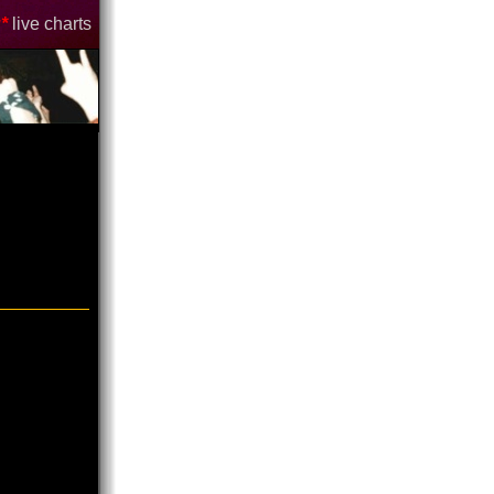
*
live charts