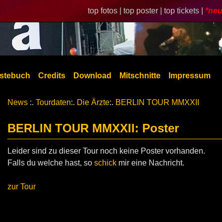
top fotos |
top poster |
top tickets |
*neu
stebuch
Credits
Download
Mitschnitte
Impressum
News
:.
Tourdaten
:.
Die Ärzte
:.
BERLIN TOUR MMXXII
BERLIN TOUR MMXXII: Poster
Leider sind zu dieser Tour noch keine Poster vorhanden.
Falls du welche hast, so
schick
mir eine Nachricht.
zur Tour