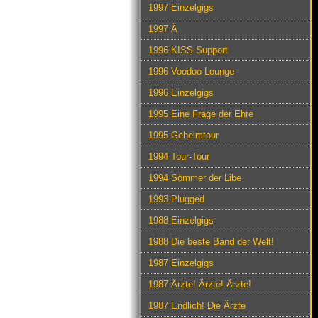
1997 Einzelgigs
1997 Ä
1996 KISS Support
1996 Voodoo Lounge
1996 Einzelgigs
1995 Eine Frage der Ehre
1995 Geheimtour
1994 Tour-Tour
1994 Sömmer der Libe
1993 Plugged
1988 Einzelgigs
1988 Die beste Band der Welt!
1987 Einzelgigs
1987 Ärzte! Ärzte! Ärzte!
1987 Endlich! Die Ärzte