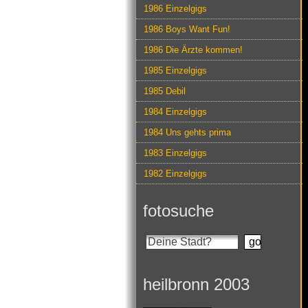
1986 Einzelgigs
1986 Boys Want Fun!
1986 Die Ärzte kommen!
1985 Einzelgigs
1985 Debil
1984 Einzelgigs
1984 Uns gehts prima
1983 Einzelgigs
1982 Einzelgigs
fotosuche
heilbronn 2003