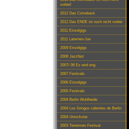
vorbei!
2012 Das Comeback
2012 Das ENDE ist noch nicht vorbei
2011 Einzelgigs
2011 Laternen-Joe
2009 Einzelgigs
2008 Jazzfäst
2007/ 08 Es wird eng
2007 Festivals
2006 Einzelgigs
2005 Festivals
2004 Berlin Wuhlheide
2004 Los Gringos calientes de Berlin
2004 Unrockstar
2003 Terremoto Festival